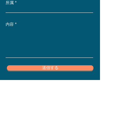
所属
内容
送信する
個人情報保護方針
一般社団法人眞山舎（さなやまや）