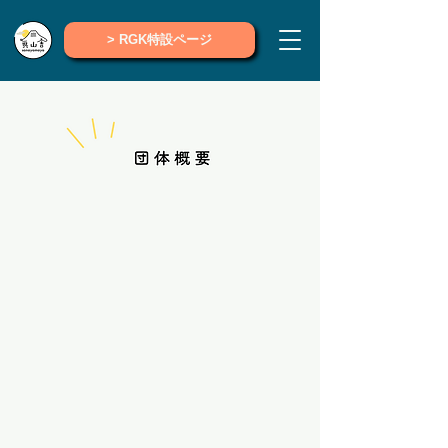
> RGK特設ページ