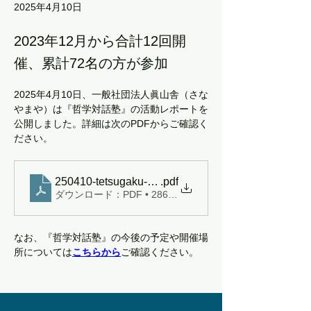
2025年4月10日
2023年12月から合計12回開
催、累計72名の方が参加
2025年4月10日、一般社団法人眞山舎（さな
やまや）は『哲学対話塾』の活動レポートを
公開しました。詳細は次のPDFからご確認く
ださい。
250410-tetsugaku-taiwa-juku-report
.pdf
ダウンロード：PDF • 286KB
なお、『哲学対話塾』の今後の予定や開催場
Previous
Next
所については
こちらから
ご確認ください。